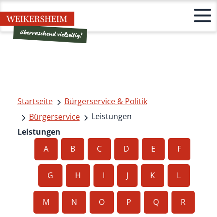
Startseite
Bürgerservice & Politik
Leistungen
Bürgerservice
Leistungen
A
B
C
D
E
F
G
H
I
J
K
L
M
N
O
P
Q
R