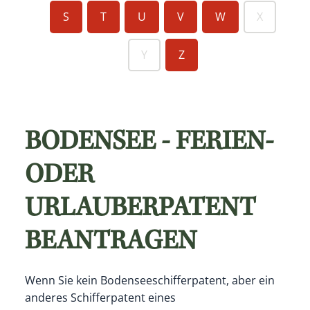
S
T
U
V
W
X
Y
Z
BODENSEE - FERIEN-
ODER
URLAUBERPATENT
BEANTRAGEN
Wenn Sie kein Bodenseeschifferpatent, aber ein
anderes Schifferpatent eines