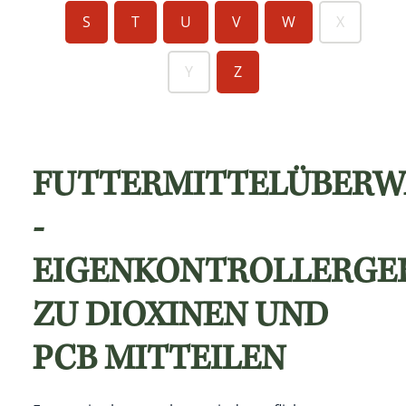
S
T
U
V
W
X
Y
Z
FUTTERMITTELÜBER
-
EIGENKONTROLLERGEB
ZU DIOXINEN UND
PCB MITTEILEN