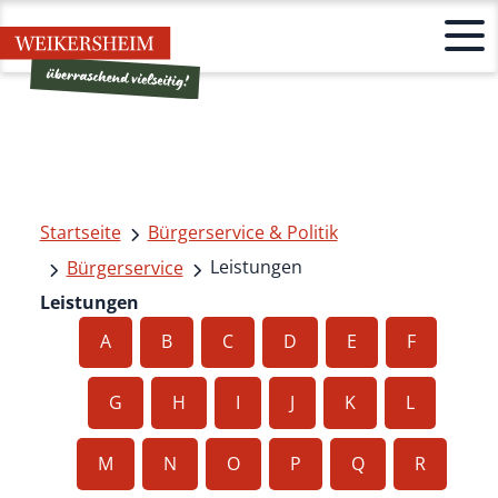
Startseite
Bürgerservice & Politik
Leistungen
Bürgerservice
Leistungen
A
B
C
D
E
F
G
H
I
J
K
L
M
N
O
P
Q
R