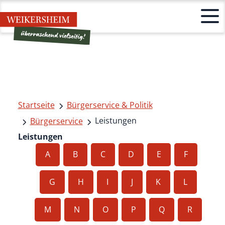
Startseite
Bürgerservice & Politik
Leistungen
Bürgerservice
Leistungen
A
B
C
D
E
F
G
H
I
J
K
L
M
N
O
P
Q
R