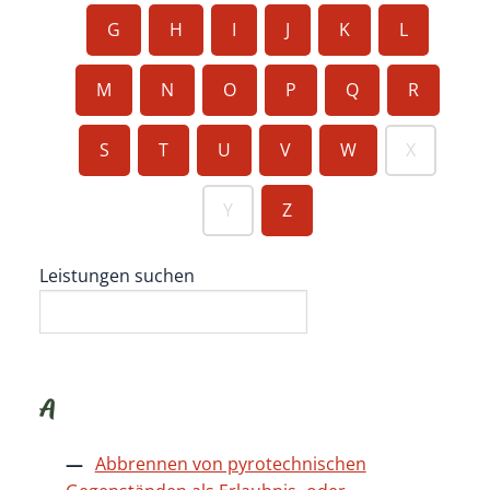
G
H
I
J
K
L
M
N
O
P
Q
R
S
T
U
V
W
X
Y
Z
Leistungen suchen
A
Abbrennen von pyrotechnischen