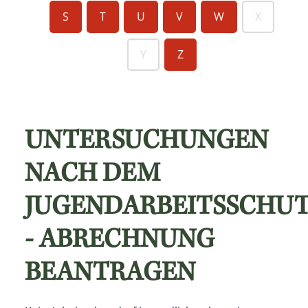
S
T
U
V
W
X
Y
Z
UNTERSUCHUNGEN
NACH DEM
JUGENDARBEITSSCHU
- ABRECHNUNG
BEANTRAGEN