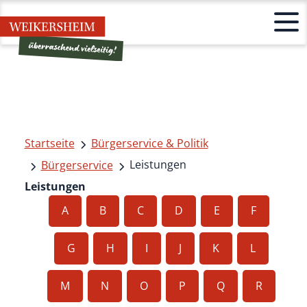
Startseite
Bürgerservice & Politik
Leistungen
Bürgerservice
Leistungen
A
B
C
D
E
F
G
H
I
J
K
L
M
N
O
P
Q
R