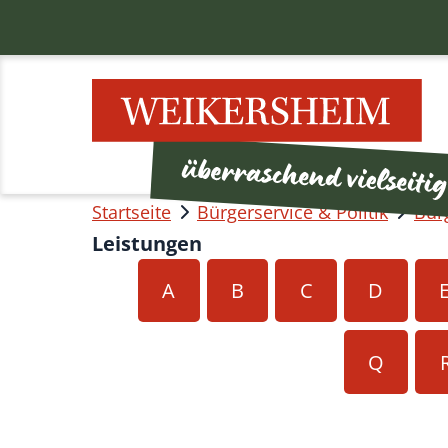
Startseite
Bürgerservice & Politik
Bür
Leistungen
A
B
C
D
Q