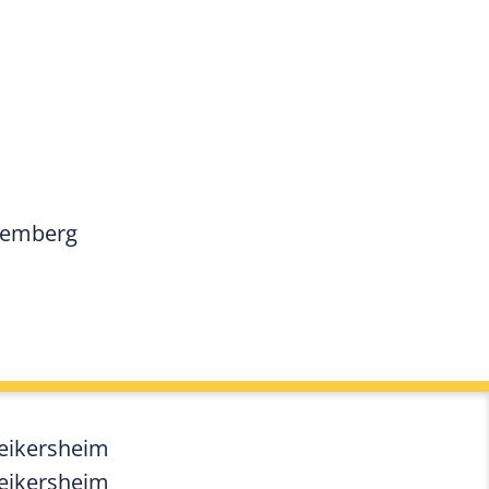
temberg
Weikersheim
Weikersheim