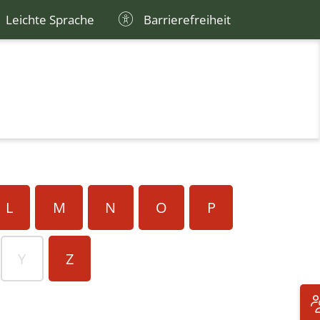
Leichte Sprache
Barrierefreiheit
L
M
N
O
P
Y
Z