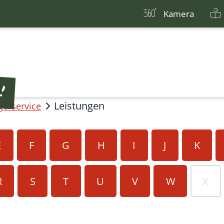
Kamera
Leistungen
gerservice
E
F
G
H
I
J
K
R
S
T
U
V
W
X