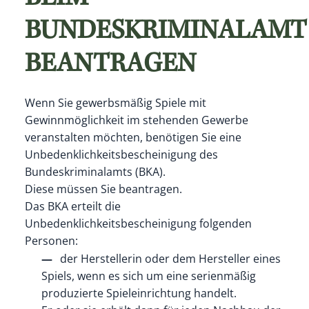
BUNDESKRIMINALAMT
BEANTRAGEN
Wenn Sie gewerbsmäßig Spiele mit
Gewinnmöglichkeit im stehenden Gewerbe
veranstalten möchten, benötigen Sie eine
Unbedenklichkeitsbescheinigung des
Bundeskriminalamts (BKA).
Diese müssen Sie beantragen.
Das BKA erteilt die
Unbedenklichkeitsbescheinigung folgenden
Personen:
der Herstellerin oder dem Hersteller eines
Spiels, wenn es sich um eine serienmäßig
produzierte Spieleinrichtung handelt.