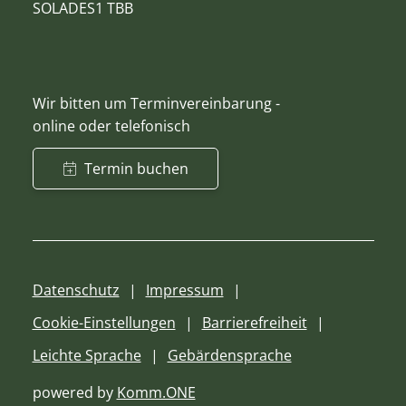
SOLADES1 TBB
Wir bitten um Terminvereinbarung -
online oder telefonisch
Termin buchen
Datenschutz
Impressum
Cookie-Einstellungen
Barrierefreiheit
Leichte Sprache
Gebärdensprache
powered by
Komm.ONE