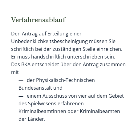
Verfahrensablauf
Den Antrag auf Erteilung einer
Unbedenklichkeitsbescheinigung müssen Sie
schriftlich bei der zuständigen Stelle einreichen.
Er muss handschriftlich unterschrieben sein.
Das BKA entscheidet über den Antrag zusammen
mit
der Physikalisch-Technischen
Bundesanstalt und
einem Ausschuss von vier auf dem Gebiet
des Spielwesens erfahrenen
Kriminalbeamtinnen oder Kriminalbeamten
der Länder.