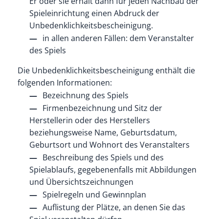
Er oder sie erhält dann für jeden Nachbau der
Spieleinrichtung einen Abdruck der
Unbedenklichkeitsbescheinigung.
in allen anderen Fällen: dem Veranstalter
des Spiels
Die Unbedenklichkeitsbescheinigung enthält die
folgenden Informationen:
Bezeichnung des Spiels
Firmenbezeichnung und Sitz der
Herstellerin oder des Herstellers
beziehungsweise Name, Geburtsdatum,
Geburtsort und Wohnort des Veranstalters
Beschreibung des Spiels und des
Spielablaufs, gegebenenfalls mit Abbildungen
und Übersichtszeichnungen
Spielregeln und Gewinnplan
Auflistung der Plätze, an denen Sie das