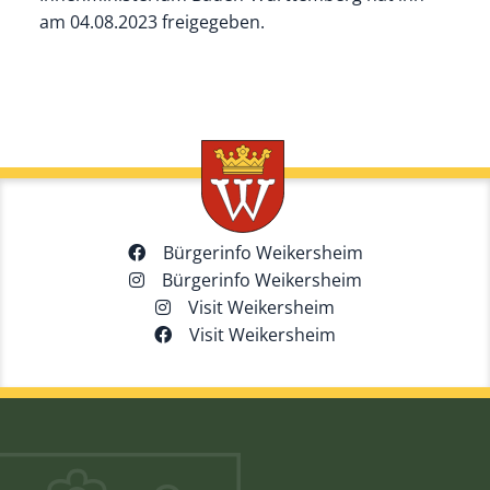
am 04.08.2023 freigegeben.
Bürgerinfo Weikersheim
Bürgerinfo Weikersheim
Visit Weikersheim
Visit Weikersheim