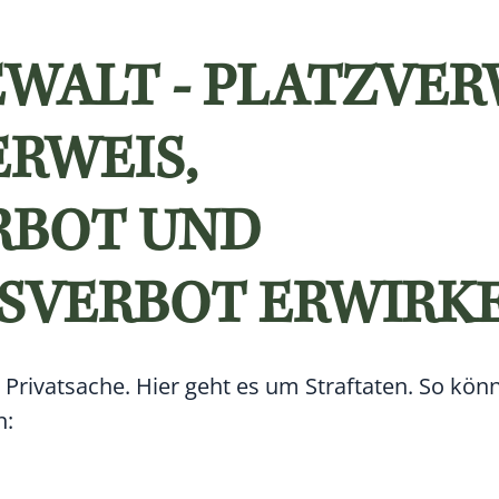
WALT - PLATZVER
RWEIS,
RBOT UND
SVERBOT ERWIRK
e Privatsache. Hier geht es um Straftaten. So kö
n: