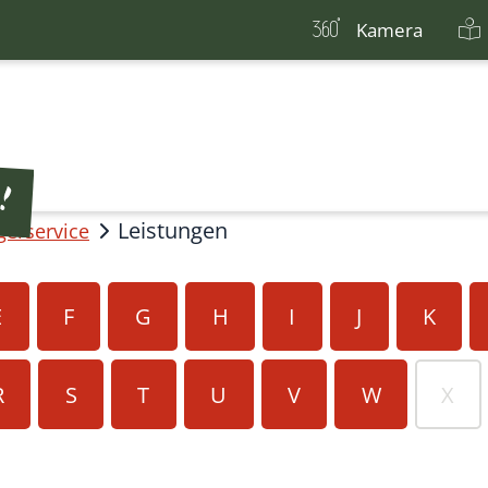
Kamera
Leistungen
gerservice
E
F
G
H
I
J
K
R
S
T
U
V
W
X