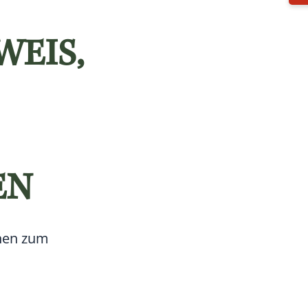
WEIS,
EN
nnen zum