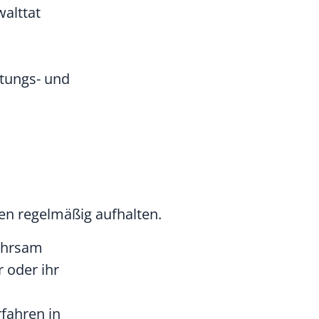
alttat
etungs- und
en regelmäßig aufhalten.
wahrsam
 oder ihr
fahren in