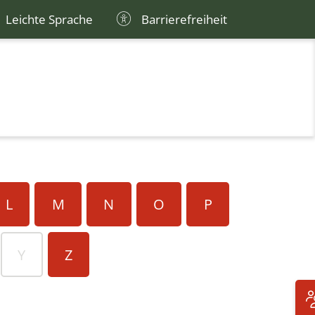
Leichte Sprache
Barrierefreiheit
L
M
N
O
P
Y
Z