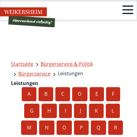
Startseite
Bürgerservice & Politik
Leistungen
Bürgerservice
Leistungen
A
B
C
D
E
F
G
H
I
J
K
L
M
N
O
P
Q
R