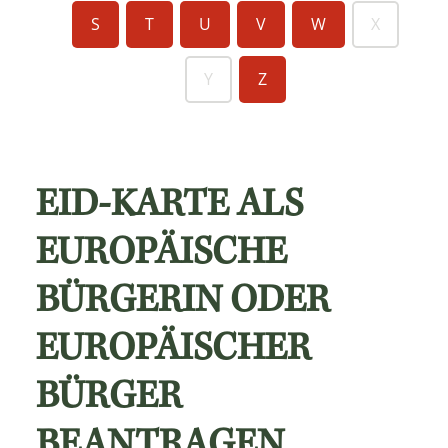
S
T
U
V
W
X
Y
Z
EID-KARTE ALS
EUROPÄISCHE
BÜRGERIN ODER
EUROPÄISCHER
BÜRGER
BEANTRAGEN