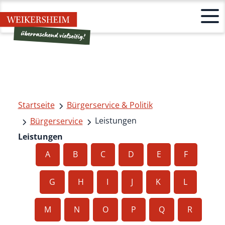
Startseite
Bürgerservice & Politik
Leistungen
Bürgerservice
Leistungen
A
B
C
D
E
F
G
H
I
J
K
L
M
N
O
P
Q
R