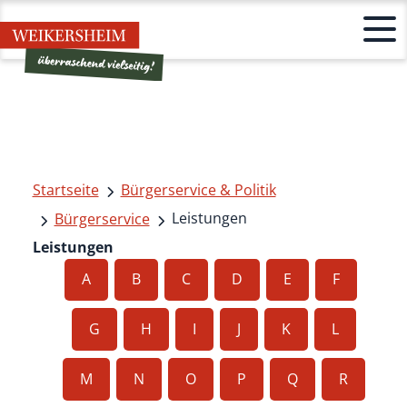
Startseite
Bürgerservice & Politik
Leistungen
Bürgerservice
Leistungen
A
B
C
D
E
F
G
H
I
J
K
L
M
N
O
P
Q
R