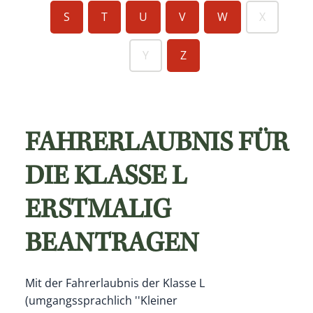
S
T
U
V
W
X
Y
Z
FAHRERLAUBNIS FÜR
DIE KLASSE L
ERSTMALIG
BEANTRAGEN
Mit der Fahrerlaubnis der Klasse L
(umgangssprachlich ''Kleiner