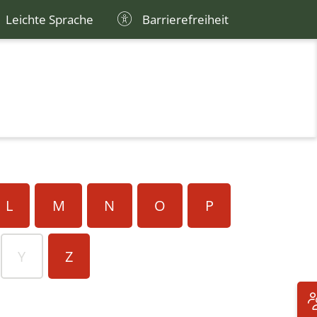
Leichte Sprache
Barrierefreiheit
L
M
N
O
P
Y
Z