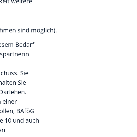
keit weitere
ahmen sind möglich).
iesem Bedarf
spartnerin
schuss. Sie
alten Sie
 Darlehen.
 einer
ollen, BAföG
se 10 und auch
en