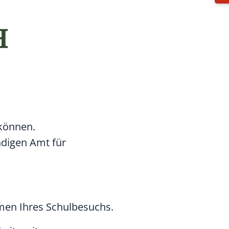
H
können.
ändigen Amt für
men Ihres Schulbesuchs.