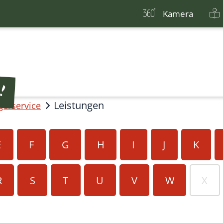
Kamera
Leistungen
gerservice
E
F
G
H
I
J
K
R
S
T
U
V
W
X