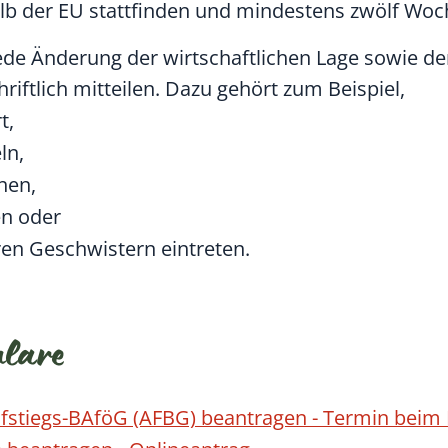
halb der EU stattfinden und mindestens zwölf Wo
de Änderung der wirtschaftlichen Lage sowie der
riftlich mitteilen. Dazu gehört zum Beispiel,
t,
ln,
hen,
en oder
en Geschwistern eintreten.
ulare
fstiegs-BAföG (AFBG) beantragen - Termin beim