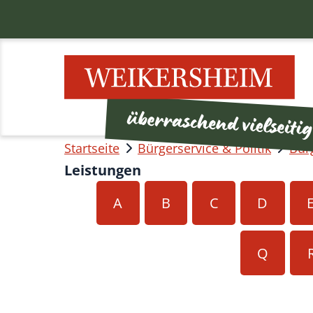
Startseite
Bürgerservice & Politik
Bür
Leistungen
A
B
C
D
Q