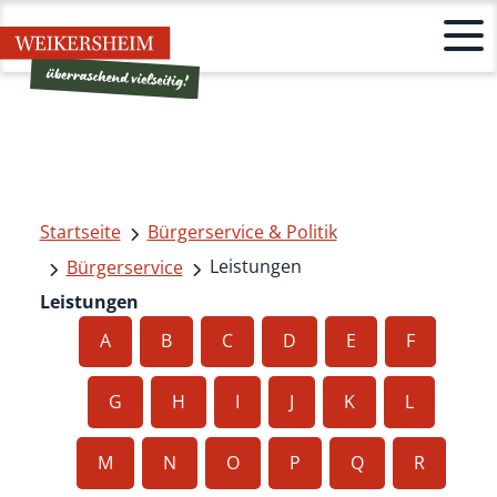
Startseite
Bürgerservice & Politik
Leistungen
Bürgerservice
Leistungen
A
B
C
D
E
F
G
H
I
J
K
L
M
N
O
P
Q
R