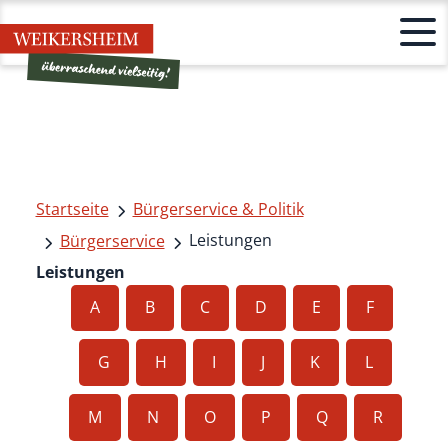
Startseite
Bürgerservice & Politik
Leistungen
Bürgerservice
Leistungen
A
B
C
D
E
F
G
H
I
J
K
L
M
N
O
P
Q
R