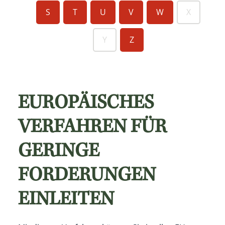
S
T
U
V
W
X
Y
Z
EUROPÄISCHES
VERFAHREN FÜR
GERINGE
FORDERUNGEN
EINLEITEN