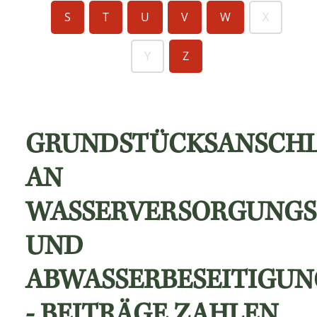
S
T
U
V
W
X
Y
Z
GRUNDSTÜCKSANSCHL
AN
WASSERVERSORGUNGS
UND
ABWASSERBESEITIGU
- BEITRÄGE ZAHLEN