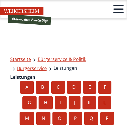
Startseite
Bürgerservice & Politik
Leistungen
Bürgerservice
Leistungen
A
B
C
D
E
F
G
H
I
J
K
L
M
N
O
P
Q
R