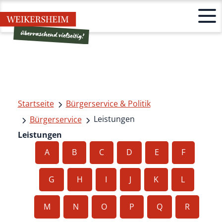
Startseite
Bürgerservice & Politik
Leistungen
Bürgerservice
Leistungen
A
B
C
D
E
F
G
H
I
J
K
L
M
N
O
P
Q
R