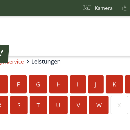
Kamera
Leistungen
gerservice
E
F
G
H
I
J
K
R
S
T
U
V
W
X