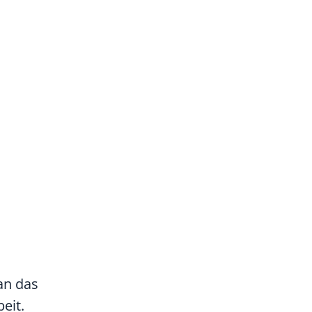
an das
eit.