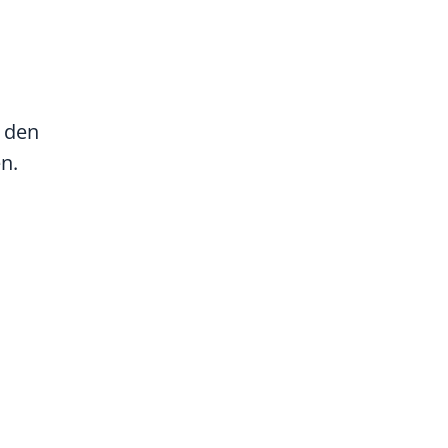
 den
n.