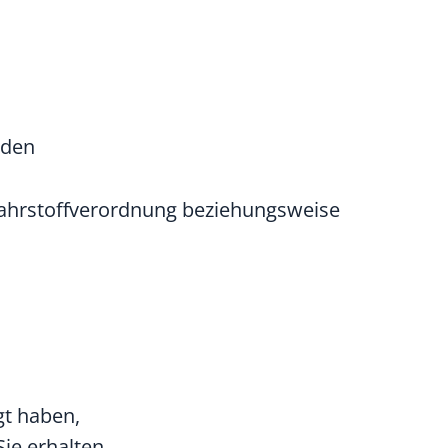
nden
fahrstoffverordnung beziehungsweise
gt haben,
ie erhalten