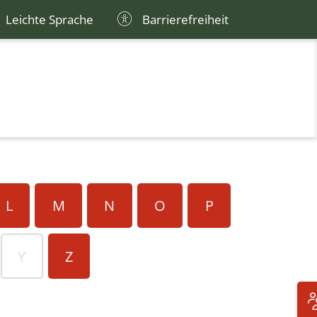
Leichte Sprache
Barrierefreiheit
L
M
N
O
P
Y
Z