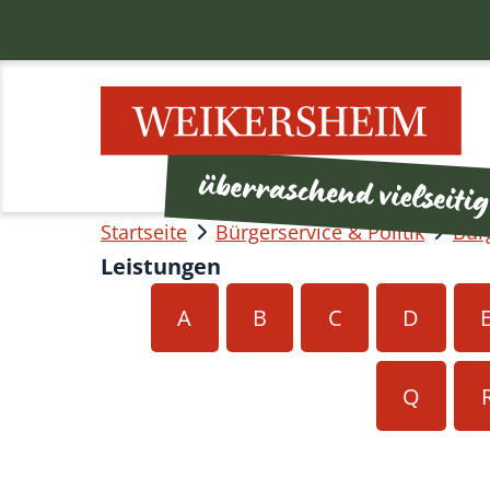
Startseite
Bürgerservice & Politik
Bür
Leistungen
A
B
C
D
Q