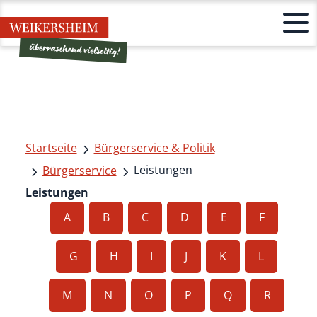
Startseite
Bürgerservice & Politik
Leistungen
Bürgerservice
Leistungen
A
B
C
D
E
F
G
H
I
J
K
L
M
N
O
P
Q
R