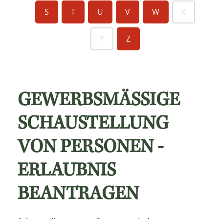
S
T
U
V
W
X
Y
Z
GEWERBSMÄSSIGE S
CHAUSTELLUNG V
ON PERSONEN - E
RLAUBNIS B
EANTRAGEN