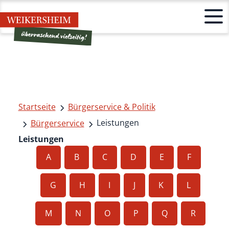
Startseite
Bürgerservice & Politik
Leistungen
Bürgerservice
Leistungen
A
B
C
D
E
F
G
H
I
J
K
L
M
N
O
P
Q
R