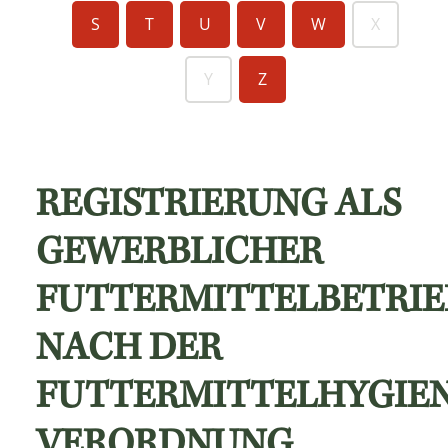
S
T
U
V
W
X
Y
Z
REGISTRIERUNG ALS
GEWERBLICHER
FUTTERMITTELBETRIE
NACH DER
FUTTERMITTELHYGIEN
VERORDNUNG