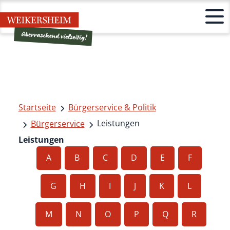
Startseite
Bürgerservice & Politik
Leistungen
Bürgerservice
Leistungen
A
B
C
D
E
F
G
H
I
J
K
L
M
N
O
P
Q
R