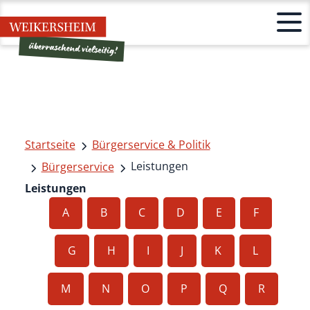
Startseite
Bürgerservice & Politik
Leistungen
Bürgerservice
Leistungen
A
B
C
D
E
F
G
H
I
J
K
L
M
N
O
P
Q
R