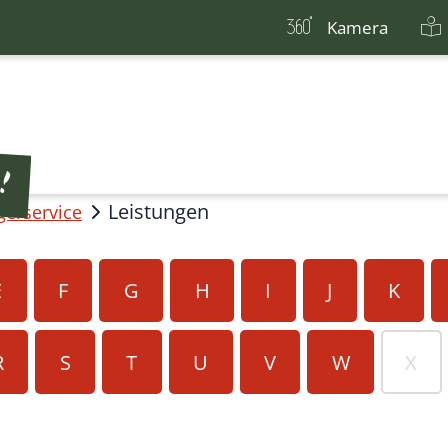
Kamera
Leistungen
gerservice
E
F
G
H
I
J
K
R
S
T
U
V
W
X