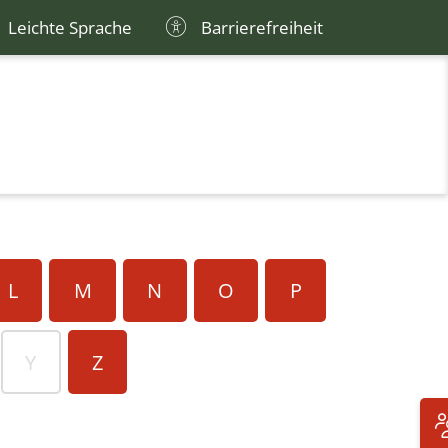
Leichte Sprache
Barrierefreiheit
L
M
N
O
P
Y
Z