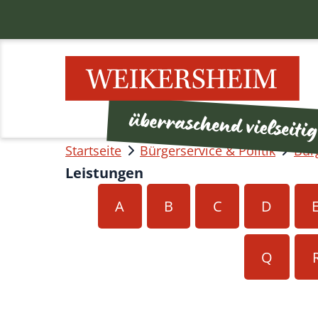
Startseite
Bürgerservice & Politik
Bür
Leistungen
A
B
C
D
Q