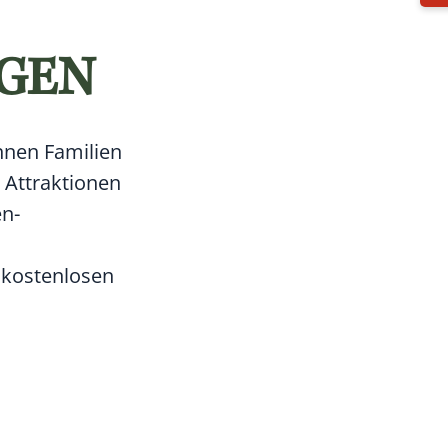
AGEN
nnen Familien
e Attraktionen
en-
 kostenlosen