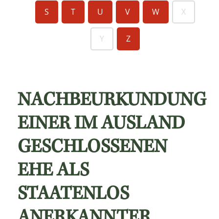
S
T
U
V
W
X
Y
Z
NACHBEURKUNDUNG
EINER IM AUSLAND
GESCHLOSSENEN
EHE ALS
STAATENLOS
ANERKANNTER