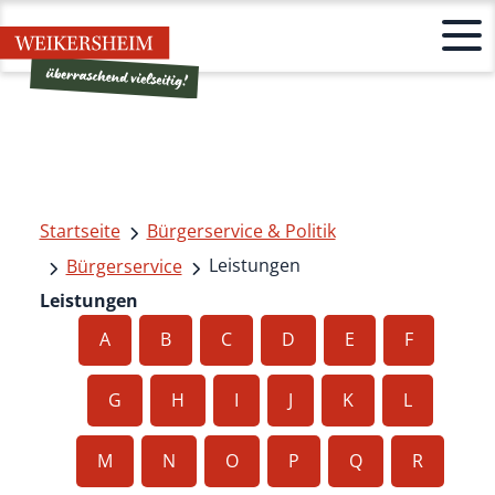
Startseite
Bürgerservice & Politik
Leistungen
Bürgerservice
Leistungen
A
B
C
D
E
F
G
H
I
J
K
L
M
N
O
P
Q
R