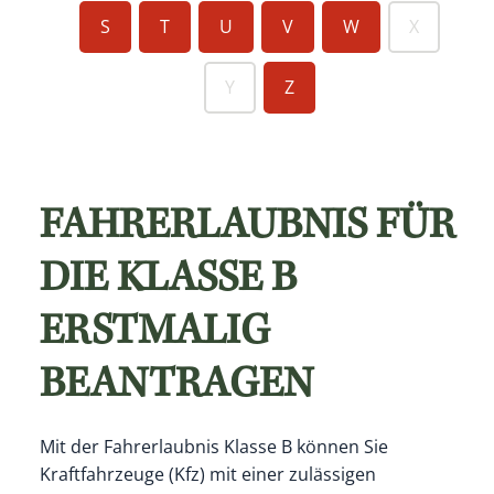
S
T
U
V
W
X
Y
Z
FAHRERLAUBNIS FÜR
DIE KLASSE B
ERSTMALIG
BEANTRAGEN
Mit der Fahrerlaubnis Klasse B können Sie
Kraftfahrzeuge (Kfz) mit einer zulässigen