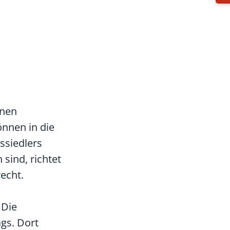
inen
nnen in die
ssiedlers
sind, richtet
echt.
 Die
gs. Dort