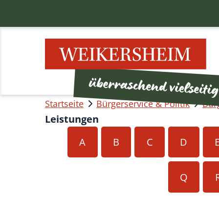
Startseite
Bürgerservice & Politik
Bür
Leistungen
A
B
C
D
Q