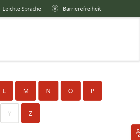
Leichte Sprache
Barrierefreiheit
L
M
N
O
P
Y
Z