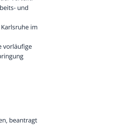
beits- und
 Karlsruhe im
e vorläufige
bringung
en, beantragt