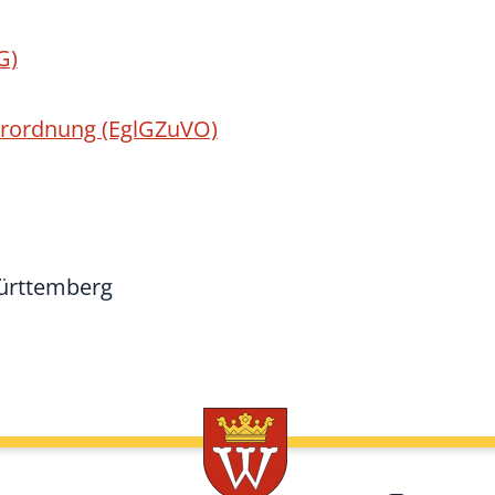
G)
erordnung (EglGZuVO)
Württemberg