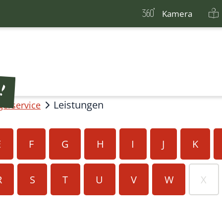
Kamera
Leistungen
gerservice
E
F
G
H
I
J
K
R
S
T
U
V
W
X