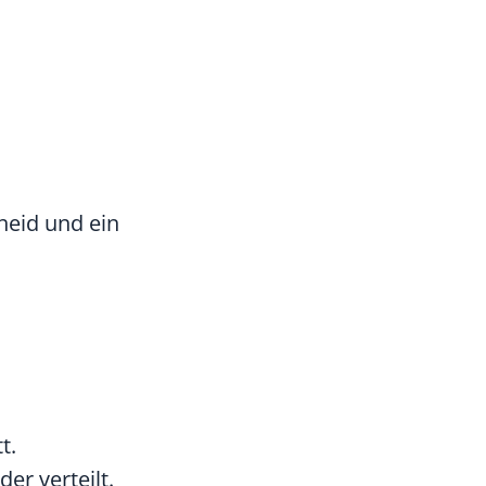
heid und ein
t.
er verteilt.