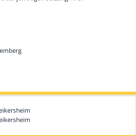
temberg
Weikersheim
Weikersheim