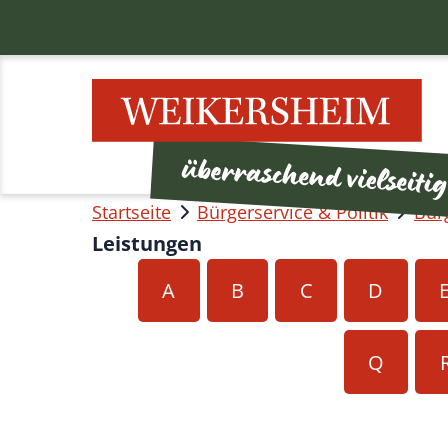
Startseite
Bürgerservice & Politik
Bür
Leistungen
A
B
C
D
Q