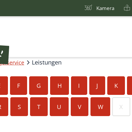
Kamera
Leistungen
gerservice
E
F
G
H
I
J
K
R
S
T
U
V
W
X