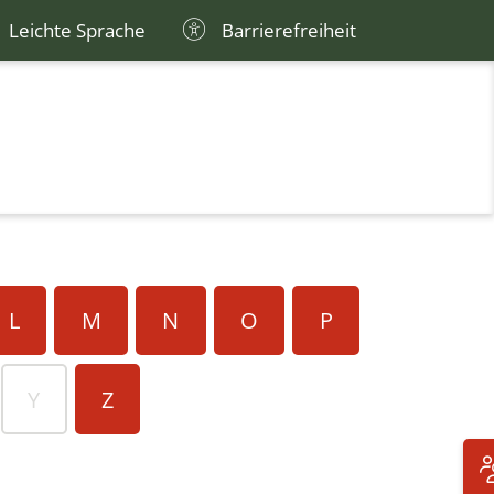
Leichte Sprache
Barrierefreiheit
L
M
N
O
P
Y
Z