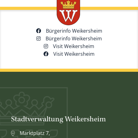
Bürgerinfo Weikersheim
Bürgerinfo Weikersheim
Visit Weikersheim
Visit Weikersheim
Stadtverwaltung Weikersheim
Marktplatz 7,