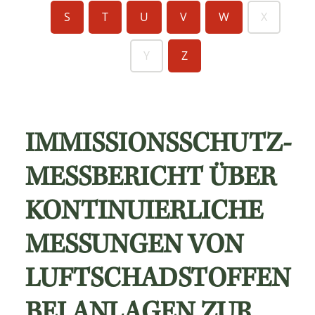
S
T
U
V
W
X
Y
Z
IMMISSIONSSCHUTZ-
MESSBERICHT ÜBER
KONTINUIERLICHE
MESSUNGEN VON
LUFTSCHADSTOFFEN
BEI ANLAGEN ZUR