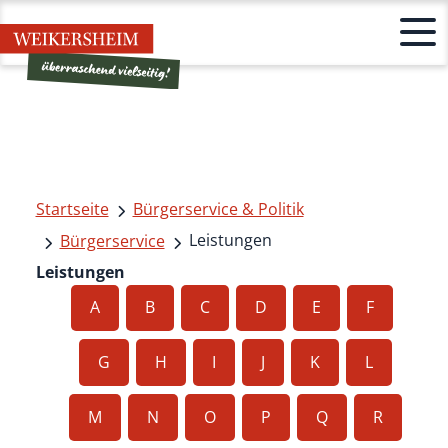
Startseite
Bürgerservice & Politik
Leistungen
Bürgerservice
Leistungen
A
B
C
D
E
F
G
H
I
J
K
L
M
N
O
P
Q
R