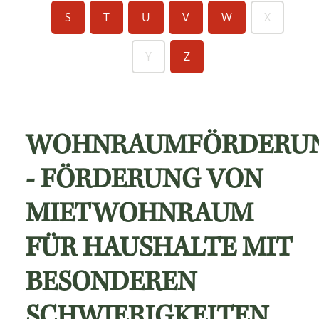
S
T
U
V
W
X
Y
Z
WOHNRAUMFÖRDERU
- FÖRDERUNG VON
MIETWOHNRAUM
FÜR HAUSHALTE MIT
BESONDEREN
SCHWIERIGKEITEN