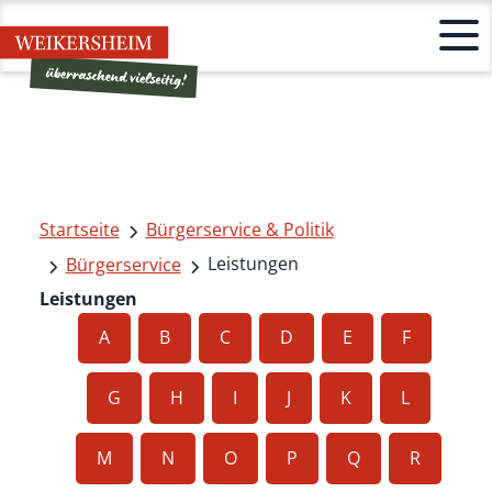
Startseite
Bürgerservice & Politik
Leistungen
Bürgerservice
Leistungen
A
B
C
D
E
F
G
H
I
J
K
L
M
N
O
P
Q
R