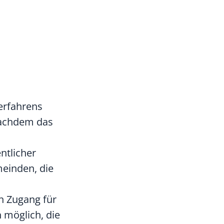
erfahrens
 Nachdem das
ntlicher
meinden, die
ch Zugang für
 möglich, die