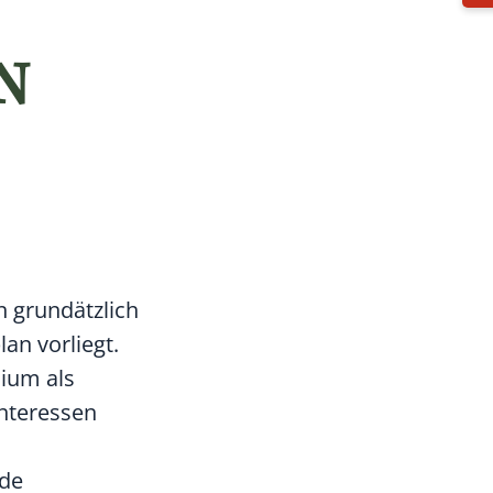
N
n grundätzlich
an vorliegt.
dium als
Interessen
nde