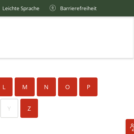
Leichte Sprache
Barrierefreiheit
L
M
N
O
P
Y
Z