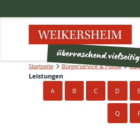
Startseite
Bürgerservice & Politik
Bür
Leistungen
A
B
C
D
Q