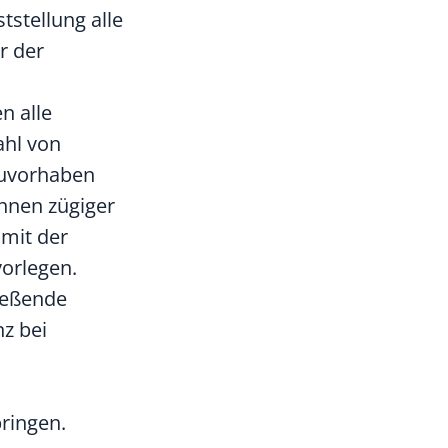
stellung alle
r der
n alle
ahl von
auvorhaben
nnen zügiger
 mit der
vorlegen.
ießende
z bei
ringen.