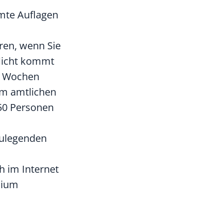
mmte Auflagen
ren, wenn Sie
licht kommt
ei Wochen
im amtlichen
 50 Personen
zulegenden
 im Internet
dium