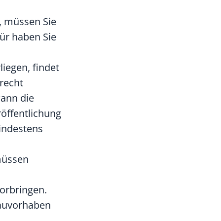
, müssen Sie
für haben Sie
iegen, findet
recht
wann die
röffentlichung
mindestens
müssen
orbringen.
Bauvorhaben