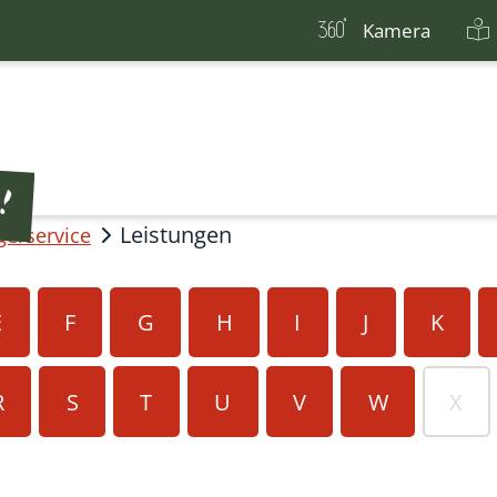
Kamera
Leistungen
gerservice
E
F
G
H
I
J
K
R
S
T
U
V
W
X