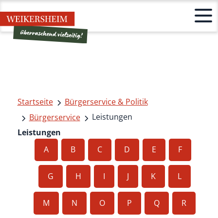
Startseite
Bürgerservice & Politik
Leistungen
Bürgerservice
Leistungen
A
B
C
D
E
F
G
H
I
J
K
L
M
N
O
P
Q
R