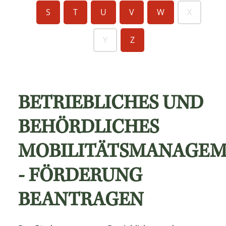
S
T
U
V
W
X
Y
Z
BETRIEBLICHES UND
BEHÖRDLICHES
MOBILITÄTSMANAGE
- FÖRDERUNG
BEANTRAGEN