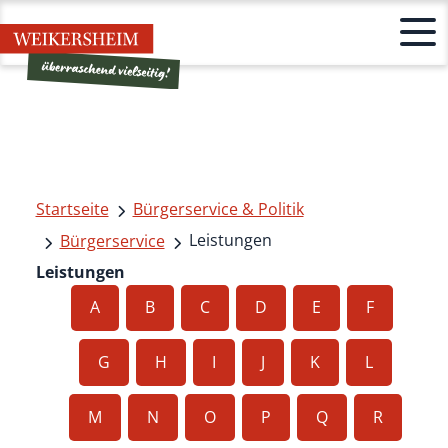
Startseite
Bürgerservice & Politik
Leistungen
Bürgerservice
Leistungen
A
B
C
D
E
F
G
H
I
J
K
L
M
N
O
P
Q
R