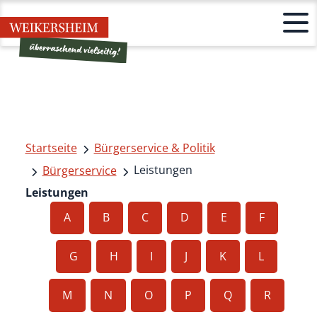
Startseite
Bürgerservice & Politik
Leistungen
Bürgerservice
Leistungen
A
B
C
D
E
F
G
H
I
J
K
L
M
N
O
P
Q
R