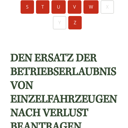
S
T
U
V
W
X
Y
Z
DEN ERSATZ DER
BETRIEBSERLAUBNIS
VON
EINZELFAHRZEUGEN
NACH VERLUST
BEANTRAGEN