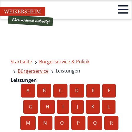
Startseite
Bürgerservice & Politik
Leistungen
Bürgerservice
Leistungen
A
B
C
D
E
F
G
H
I
J
K
L
M
N
O
P
Q
R