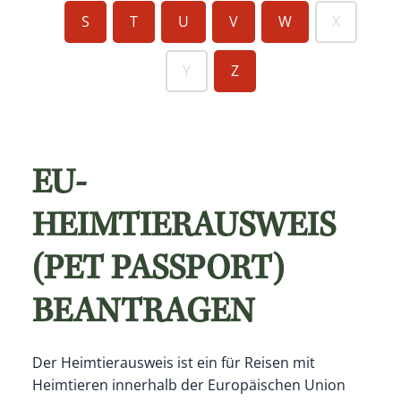
S
T
U
V
W
X
Y
Z
EU-
HEIMTIERAUSWEIS
(PET PASSPORT)
BEANTRAGEN
Der Heimtierausweis ist ein für Reisen mit
Heimtieren innerhalb der Europäischen Union