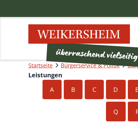
Startseite
Bürgerservice & Politik
Bür
Leistungen
A
B
C
D
Q