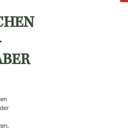
CHEN
-
ABER
hen
 der
gen.