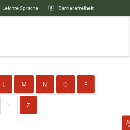
Leichte Sprache
Barrierefreiheit
L
M
N
O
P
Y
Z