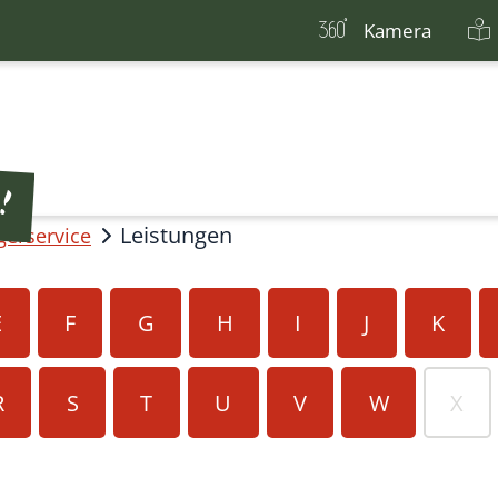
Kamera
Leistungen
gerservice
E
F
G
H
I
J
K
R
S
T
U
V
W
X