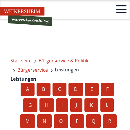
Startseite
Bürgerservice & Politik
Leistungen
Bürgerservice
Leistungen
A
B
C
D
E
F
G
H
I
J
K
L
M
N
O
P
Q
R