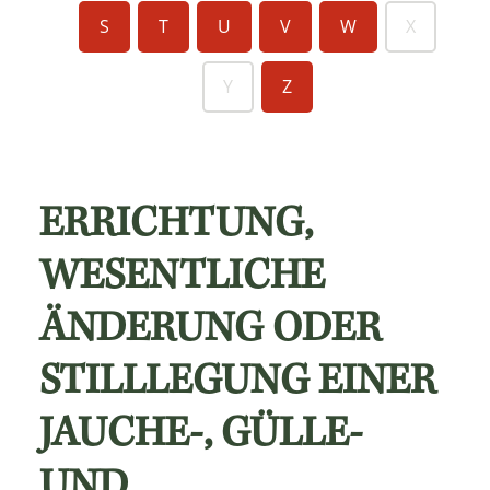
S
T
U
V
W
X
Y
Z
ERRICHTUNG,
WESENTLICHE
ÄNDERUNG ODER
STILLLEGUNG EINER
JAUCHE-, GÜLLE-
UND