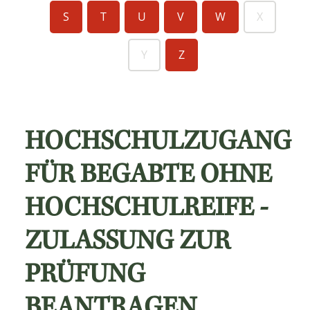
S
T
U
V
W
X
Y
Z
HOCHSCHULZUGANG
FÜR BEGABTE OHNE
HOCHSCHULREIFE -
ZULASSUNG ZUR
PRÜFUNG
BEANTRAGEN