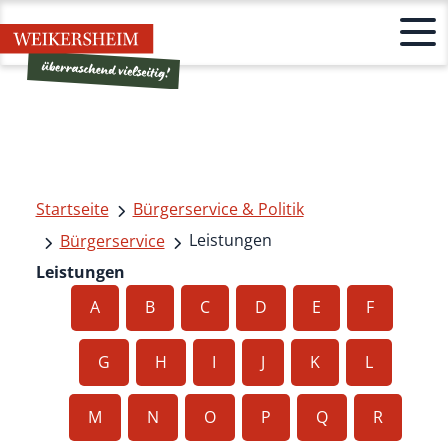
Startseite
Bürgerservice & Politik
Leistungen
Bürgerservice
Leistungen
A
B
C
D
E
F
G
H
I
J
K
L
M
N
O
P
Q
R