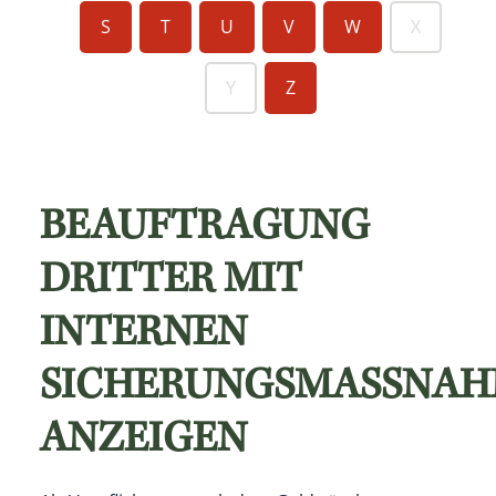
S
T
U
V
W
X
Y
Z
BEAUFTRAGUNG
DRITTER MIT
INTERNEN
SICHERUNGSMASSNAHM
NZEIGEN