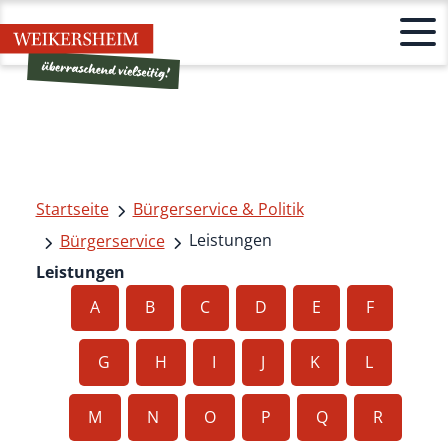
Startseite
Bürgerservice & Politik
Leistungen
Bürgerservice
Leistungen
A
B
C
D
E
F
G
H
I
J
K
L
M
N
O
P
Q
R