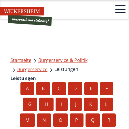
Startseite
Bürgerservice & Politik
Leistungen
Bürgerservice
Leistungen
A
B
C
D
E
F
G
H
I
J
K
L
M
N
O
P
Q
R