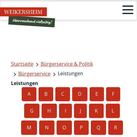
Startseite
Bürgerservice & Politik
Leistungen
Bürgerservice
Leistungen
A
B
C
D
E
F
G
H
I
J
K
L
M
N
O
P
Q
R