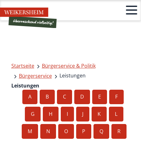
Startseite
Bürgerservice & Politik
Leistungen
Bürgerservice
Leistungen
A
B
C
D
E
F
G
H
I
J
K
L
M
N
O
P
Q
R