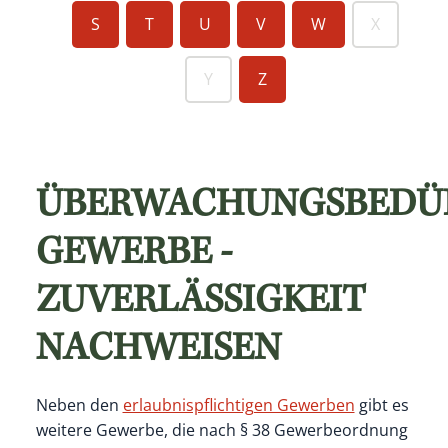
S
T
U
V
W
X
Y
Z
ÜBERWACHUNGSBEDÜR
GEWERBE -
ZUVERLÄSSIGKEIT
NACHWEISEN
Neben den
erlaubnispflichtigen Gewerben
gibt es
weitere Gewerbe, die nach § 38 Gewerbeordnung