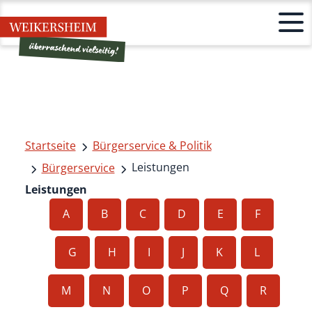
Startseite
Bürgerservice & Politik
Leistungen
Bürgerservice
Leistungen
A
B
C
D
E
F
G
H
I
J
K
L
M
N
O
P
Q
R