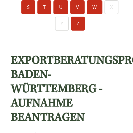
S
T
U
V
W
X
Y
Z
EXPORTBERATUNGSP
BADEN-
WÜRTTEMBERG -
AUFNAHME
BEANTRAGEN