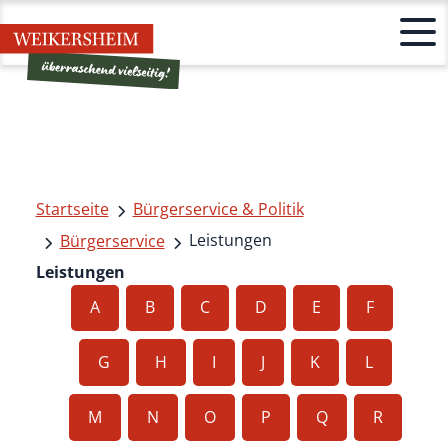
Startseite
Bürgerservice & Politik
Leistungen
Bürgerservice
Leistungen
A
B
C
D
E
F
G
H
I
J
K
L
M
N
O
P
Q
R