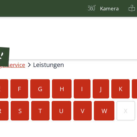
Kamera
Leistungen
gerservice
E
F
G
H
I
J
K
R
S
T
U
V
W
X