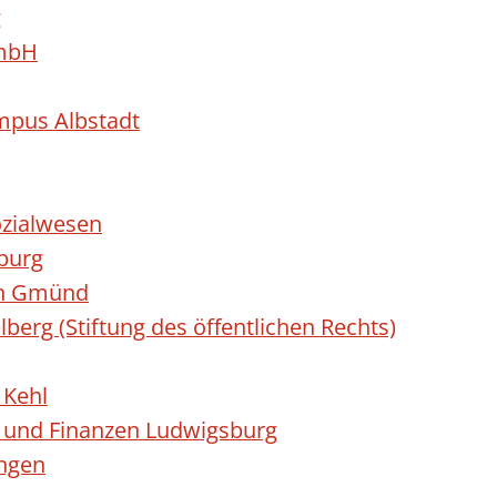
g
GmbH
mpus Albstadt
ozialwesen
nburg
ch Gmünd
berg (Stiftung des öffentlichen Rechts)
 Kehl
g und Finanzen Ludwigsburg
ingen