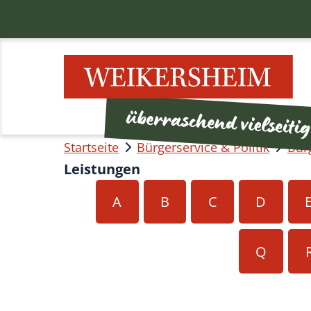
Startseite
Bürgerservice & Politik
Bür
Leistungen
A
B
C
D
Q