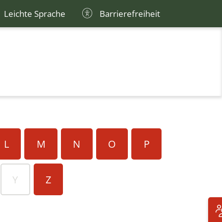
Leichte Sprache
Barrierefreiheit
L
M
N
O
P
Y
Z