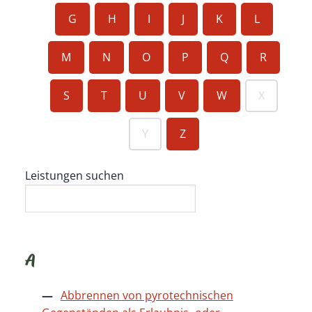
G
H
I
J
K
L
M
N
O
P
Q
R
S
T
U
V
W
X
Y
Z
Leistungen suchen
A
Abbrennen von pyrotechnischen