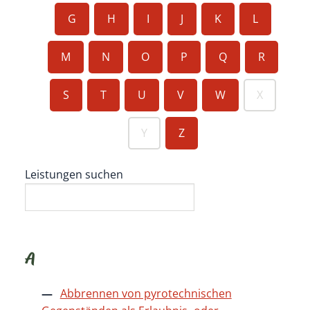
G
H
I
J
K
L
M
N
O
P
Q
R
S
T
U
V
W
X
Y
Z
Leistungen suchen
A
Abbrennen von pyrotechnischen