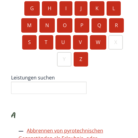
G
H
I
J
K
L
M
N
O
P
Q
R
S
T
U
V
W
X
Y
Z
Leistungen suchen
A
Abbrennen von pyrotechnischen