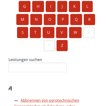
G
H
I
J
K
L
M
N
O
P
Q
R
S
T
U
V
W
X
Y
Z
Leistungen suchen
A
Abbrennen von pyrotechnischen