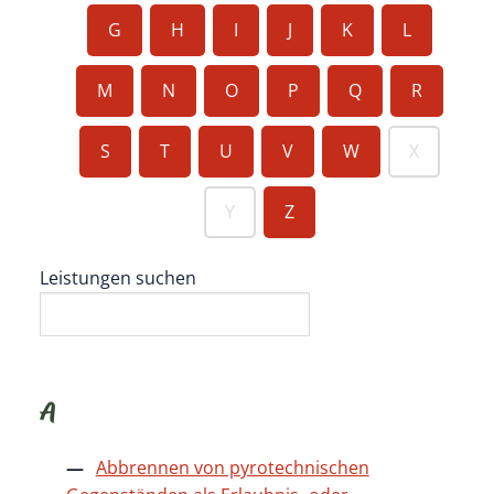
G
H
I
J
K
L
M
N
O
P
Q
R
S
T
U
V
W
X
Y
Z
Leistungen suchen
A
Abbrennen von pyrotechnischen