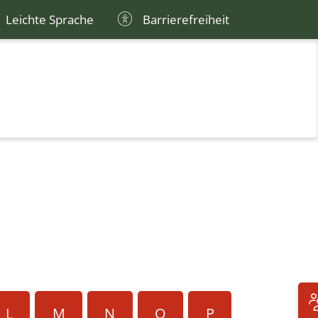
Leichte Sprache
Barrierefreiheit
L
M
N
O
P