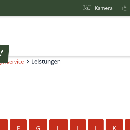
Kamera
Leistungen
gerservice
E
F
G
H
I
J
K