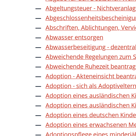
Abgeltungsteuer - Nichtveranla
Abgeschlossenheitsbescheinigu
Abschriften, Ablichtungen, Verv
Abwasser entsorgen
Abwasserbeseitigung - dezentra
Abweichende Regelungen zum Sc
Abweichende Ruhezeit beantra
Adoption - Akteneinsicht beant
Adoption - sich als Adoptivelte
Adoption eines ausländischen K
Adoption eines ausländischen K
Adoption eines deutschen Kind
Adoption eines erwachsenen M
Adoptionspflege eines minderj