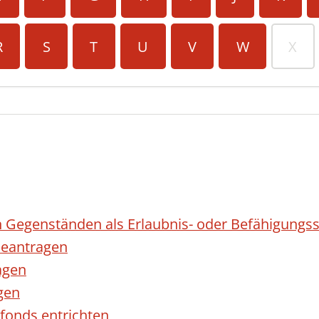
R
S
T
U
V
W
X
 Gegenständen als Erlaubnis- oder Befähigungss
eantragen
agen
gen
fonds entrichten