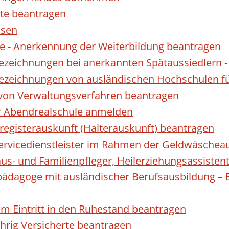
te beantragen
ssen
 - Anerkennung der Weiterbildung beantragen
Bezeichnungen bei anerkannten Spätaussiedler
Bezeichnungen von ausländischen Hochschulen f
 von Verwaltungsverfahren beantragen
ur Abendrealschule anmelden
registerauskunft (Halterauskunft) beantragen
 Servicedienstleister im Rahmen der Geldwäscheau
aus- und Familienpfleger, Heilerziehungsassisten
lpädagoge mit ausländischer Berufsausbildung – 
gem Eintritt in den Ruhestand beantragen
ährig Versicherte beantragen