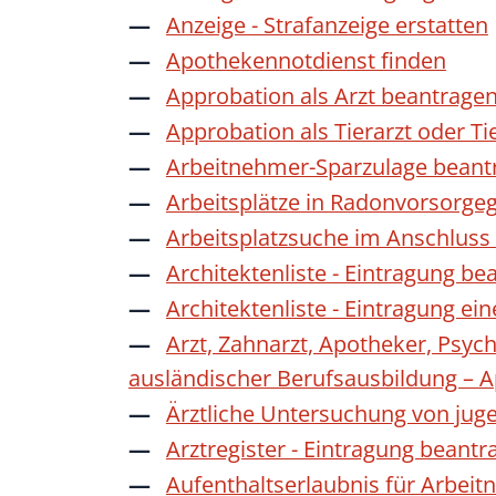
Anzeige - Strafanzeige erstatten
Apothekennotdienst finden
Approbation als Arzt beantrage
Approbation als Tierarzt oder Ti
Arbeitnehmer-Sparzulage beant
Arbeitsplätze in Radonvorsorge
Arbeitsplatzsuche im Anschluss
Architektenliste - Eintragung be
Architektenliste - Eintragung ei
Arzt, Zahnarzt, Apotheker, Psyc
ausländischer Berufsausbildung – 
Ärztliche Untersuchung von jug
Arztregister - Eintragung beantr
Aufenthaltserlaubnis für Arbeit