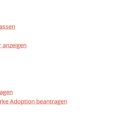
lassen
r anzeigen
ragen
arke Adoption beantragen