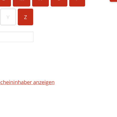
Y
Z
cheininhaber anzeigen