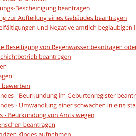
gungs-Bescheinigung beantragen
ng zur Aufteilung eines Gebäudes beantragen
ielfältigungen und Negative amtlich beglaubigen 
le Beseitigung von Regenwasser beantragen ode
hichtbetrieb beantragen
gen
ragen
rn bewerben
indes - Beurkundung im Geburtenregister beant
indes - Umwandlung einer schwachen in eine st
es - Beurkundung von Amts wegen
enschen beantragen
ährigen Kindes aufnehmen