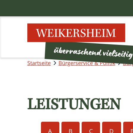
Startseite
Bürgerservice & Politik
Bür
LEISTUNGEN
A
B
C
D